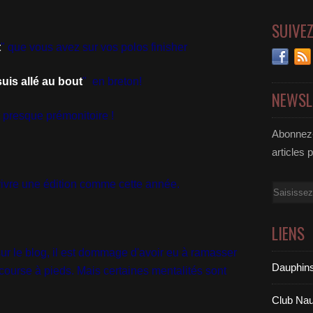
SUIVE
t
" que vous avez sur vos polos finisher
suis allé au bout
" en breton!
NEWSL
t presque prémonitoire !
Abonnez-
articles 
ivre une édition comme cette année.
Email
LIENS
r le blog, il est dommage d'avoir eu à ramasser
Dauphins
course à pieds. Mais certaines mentalités sont
Club Nau