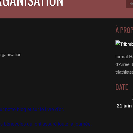
À PRO
rganisation
format H
d'Arrée. 
triathlète
DATE
21 juin
notre blog et sur le livre d'or.
os bénévoles qui ont assuré toute la journée.