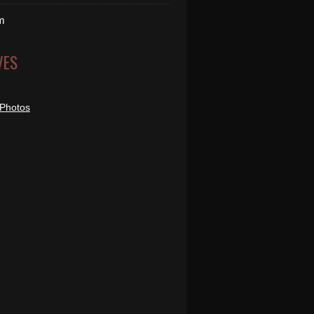
m
VES
 Photos