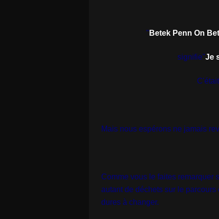
"
Betek Penn On Be
signifie"
Je 
C'étai
Mais nous espérons ne jamais rev
Comme vous le faites remarquer su
autant de déchets sur le parcours 
dures à changer.