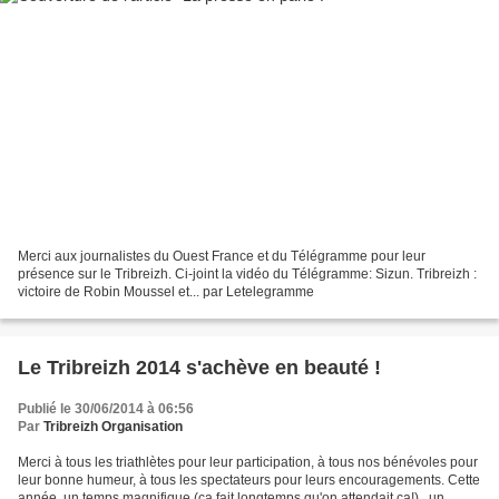
Merci aux journalistes du Ouest France et du Télégramme pour leur
présence sur le Tribreizh. Ci-joint la vidéo du Télégramme: Sizun. Tribreizh :
victoire de Robin Moussel et... par Letelegramme
Le Tribreizh 2014 s'achève en beauté !
Publié le 30/06/2014 à 06:56
Par
Tribreizh Organisation
Merci à tous les triathlètes pour leur participation, à tous nos bénévoles pour
leur bonne humeur, à tous les spectateurs pour leurs encouragements. Cette
année, un temps magnifique (ça fait longtemps qu'on attendait ça!) , un