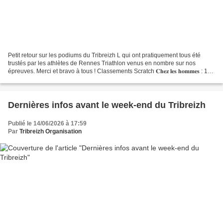
Petit retour sur les podiums du Tribreizh L qui ont pratiquement tous été
trustés par les athlètes de Rennes Triathlon venus en nombre sur nos
épreuves. Merci et bravo à tous ! Classements Scratch 𝐂𝐡𝐞𝐳 𝐥𝐞𝐬 𝐡𝐨𝐦𝐦𝐞𝐬 : 1er
GUILLEMOT Arnaud (RENNES TRIATHLON)...
Dernières infos avant le week-end du Tribreizh
Publié le 14/06/2026 à 17:59
Par
Tribreizh Organisation