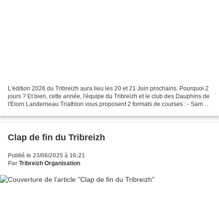
L'édition 2026 du Tribreizh aura lieu les 20 et 21 Juin prochains. Pourquoi 2
jours ? Et bien, cette année, l'équipe du Tribreizh et le club des Dauphins de
l'Elorn Landerneau Triathlon vous proposent 2 formats de courses : - Samedi
20/06/2026 : Triathlon...
Clap de fin du Tribreizh
Publié le 23/06/2025 à 16:21
Par
Tribreizh Organisation