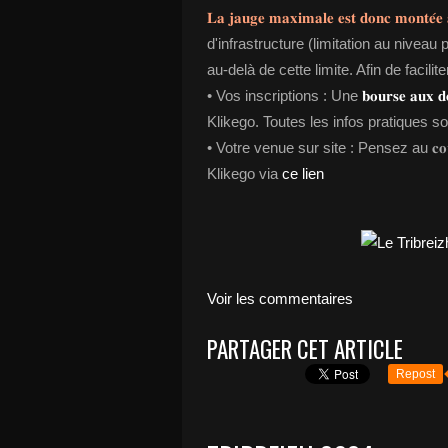
𝐋𝐚 𝐣𝐚𝐮𝐠𝐞 𝐦𝐚𝐱𝐢𝐦𝐚𝐥𝐞 𝐞𝐬𝐭 𝐝𝐨𝐧𝐜 𝐦𝐨𝐧𝐭𝐞́𝐞 𝐚
d'infrastructure (limitation au niveau
au-delà de cette limite. Afin de faciliter
• Vos inscriptions : Une
𝐛𝐨𝐮𝐫𝐬𝐞 𝐚𝐮𝐱
Klikego. Toutes les infos pratiques s
• Votre venue sur site : Pensez au 𝐜𝐨𝐯
Klikego via
ce lien
Voir les commentaires
PARTAGER CET ARTICLE
Repost