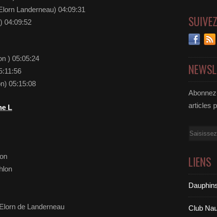
Elorn Landerneau) 04:09:31
SUIVE
n) 04:09:52
n ) 05:05:24
NEWSL
5:11:56
) 05:15:08
Abonnez-
articles 
ne L
Email
lon
LIENS
hlon
Dauphins
’Elorn de Landerneau
Club Nau