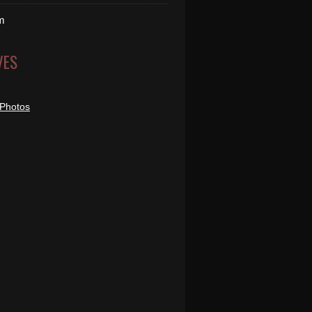
m
VES
 Photos