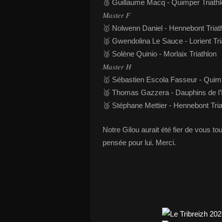
🥉 Guillaume Macq - Quimper Triath
𝑀𝑎𝑠𝑡𝑒𝑟 𝐹
🥇 Nolwenn Daniel - Hennebont Triat
🥈 Gwendolina Le Sauce - Lorient Tri
🥉 Solène Quinio - Morlaix Triathlon
𝑀𝑎𝑠𝑡𝑒𝑟 𝐻
🥇 Sébastien Escola Fasseur - Quimp
🥈 Thomas Gazzera - Dauphins de l’
🥉 Stéphane Mettier - Hennebont Tria
Notre Gilou aurait été fier de vous t
pensée pour lui. Merci.