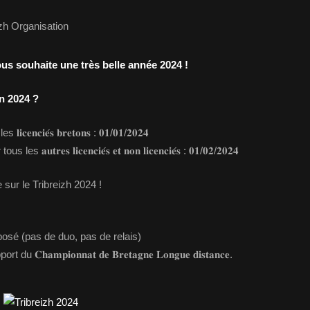
zh Organisation
us souhaite une très belle année 2024 !
in 2024 ?
𝐜𝐢𝐞́𝐬 𝐛𝐫𝐞𝐭𝐨𝐧𝐬 : 𝟎𝟏/𝟎𝟏/𝟐𝟎𝟐𝟒
𝐫𝐞𝐬 𝐥𝐢𝐜𝐞𝐧𝐜𝐢𝐞́𝐬 𝐞𝐭 𝐧𝐨𝐧 𝐥𝐢𝐜𝐞𝐧𝐜𝐢𝐞́𝐬 : 𝟎𝟏/𝟎𝟐/𝟐𝟎𝟐𝟒
 sur le Tribreizh 2024 !
posé (pas de duo, pas de relais)
𝐦𝐩𝐢𝐨𝐧𝐧𝐚𝐭 𝐝𝐞 𝐁𝐫𝐞𝐭𝐚𝐠𝐧𝐞 𝐋𝐨𝐧𝐠𝐮𝐞 𝐝𝐢𝐬𝐭𝐚𝐧𝐜𝐞.​​