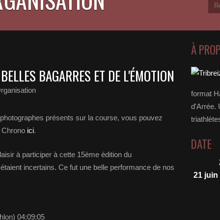
À PRO
E BELLES BAGARRES ET DE L'ÉMOTION
Organisation
format H
d'Arrée. 
3 photographes présents sur la course, vous pouvez
triathlète
zh Chrono
ici
.
DATE
isir à participer à cette 15ème édition du
étaient incertains. Ce fut une belle performance de nos
21 juin
hlon) 04:09:05