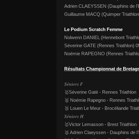
Adrien CLAEYSSEN (Dauphins de l'
Guillaume MACQ (Quimper Triathlo
Le Podium Scratch Femme
Nolwenn DANIEL (Hennebont Triathlo
Séverine GATE (Rennes Triathlon) 0
Noémie RAPEGNO (Rennes Triathlon
Résultats Championnat de Bretag
𝑆𝑒́𝑛𝑖𝑜𝑟𝑠 𝐹
🥇Séverine Gaté - Rennes Triathlon
🥈 Noémie Rapegno - Rennes Triath
🥉 Louen Le Meur - Brocéliande Triat
𝑆𝑒́𝑛𝑖𝑜𝑟𝑠 𝐻
🥇Victor Lemasson - Brest Triathlon
🥈 Adrien Claeyssen - Dauphins de l