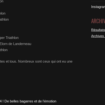
lon
Instagra
hlon
ARCHI
athlon
Résultats
Archives
er Triathlon
Elorn de Landerneau
thlon
outes et tous. Nombreux sont ceux qui ont eu une