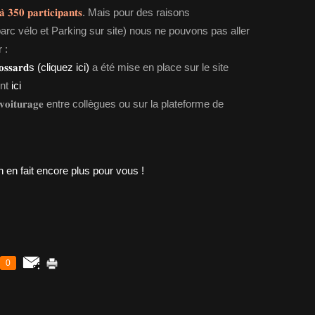
̀ 𝟑𝟓𝟎 𝐩𝐚𝐫𝐭𝐢𝐜𝐢𝐩𝐚𝐧𝐭𝐬
. Mais pour des raisons
 parc vélo et Parking sur site) nous ne pouvons pas aller
 :
 𝐝𝐨𝐬𝐬𝐚𝐫𝐝s (cliquez ici)
a été mise en place sur le site
ont
ici
𝐨𝐢𝐭𝐮𝐫𝐚𝐠𝐞 entre collègues ou sur la plateforme de
0