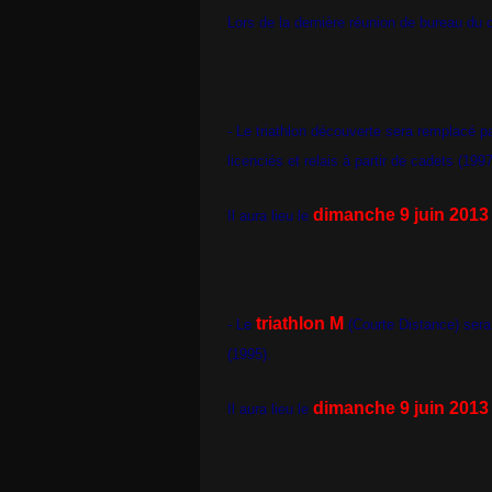
Lors de la dernière réunion de bureau du c
- Le triathlon découverte sera remplacé p
licenciés et relais à partir de cadets (1997
dimanche 9 juin 2013 
Il aura lieu le
triathlon M
- Le
(Courte Distance) sera o
(1995).
dimanche 9 juin 2013
Il aura lieu le