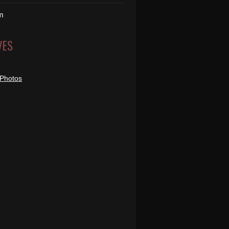
m
VES
 Photos