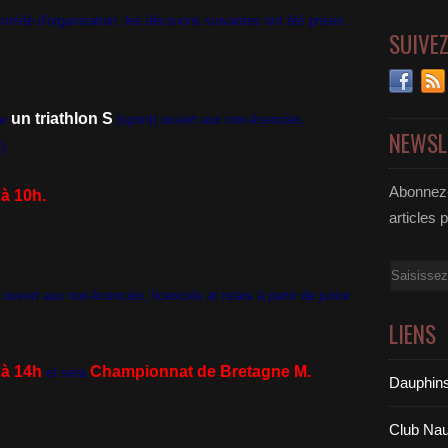
omité d'organisation, les décisions suivantes ont été prises :
SUIVE
un triathlon S
ar
(sprint) ouvert aux non-licenciés,
NEWSL
).
Abonnez-
à 10h.
articles 
Email
uvert aux non-licenciés, licenciés et relais à partir de junior
LIENS
 à 14h
Championnat de Bretagne M.
et sera
Dauphins
Club Nau