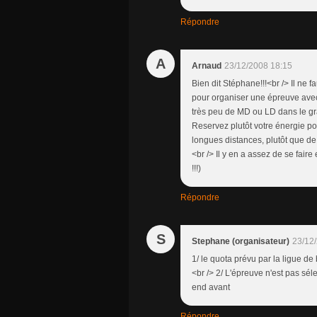
Répondre
A
Arnaud
23/12/2008 18:15
Bien dit Stéphane!!!<br /> Il ne 
pour organiser une épreuve avec
très peu de MD ou LD dans le g
Reservez plutôt votre énergie po
longues distances, plutôt que de
<br /> Il y en a assez de se fair
!!!)
Répondre
S
Stephane (organisateur)
23/12
1/ le quota prévu par la ligue d
<br /> 2/ L'épreuve n'est pas sél
end avant
Répondre