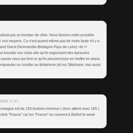
faudrait pas se tromper de cible. Nous faisons notre possible
 nos moyens. Ce n'est quand même pas de notre faute s'il y a
rand Ouest (Normandie-Bretagne-Pays de Loire).<br />
ur booster vos clubs afin qu'ils organisent des épreuves
 casser ceux qui font ce qu'ils peuvent pour en mettre en place.
e engueuler ou insulter au téléphone (et oui Stéphane, moi aussi
/2008 17:47
e bretagne est de 150 bretons minimun ( donc atteint avec 165 )
ective "France" car les "France" se courrent à Belfort le week