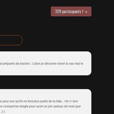
329 participants !
al préparés de bacher ;-) (bon je déconne sinon tu vas mal le
re pour eux qu'ils ne font plus partis de la liste...<br /> bon
n croisant les doigts pour avoir un joli cadeau de noel (par
;) ).