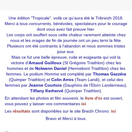
Une édition "Tropicale". voilà ce qu'aura été le Tribreizh 2018.
Merci à tous concurrents, bénévoles, spectateurs pour le courage
dont vous avez fait preuve hier.
Les corps ont souffert sous cette chaleur rarement atteinte chez
nous et les orages de fin de journée ont un peu terni la fête.
Plusieurs ont été contraints à l'abandon et nous sommes tristes
pour eux.
Mais ce fut une belle épreuve, rude et exigeante qui voit la
victoire d'
Arnaud Guilloux
(St Grégoire Triathlon) ch
ez les
hommes et de
Nolwenn Daniel
(Hennebont Triathlon) chez les
femmes. Le podium Homme est complété par
Thomas Gazzéra
(Quimper Triathlon) et
Colin Arros
(Team Landi), et celui des
femmes par
Jeanne Courtois
(Dauphins de l'Elorn Landerneau),
Tiffany Kerhervé
(Quimper Triathlon).
En attendant les photos et film souvenir, le
livre d'or
est ouvert,
vous pouvez y laisser vos commentaires
ici
Les
résultats
sont disponibles sur le site Breizh Chrono:
ici
Bravo et Merci à tous.