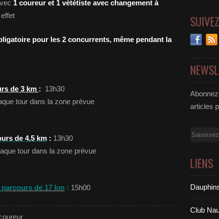
avec
1 coureur et 1 vététiste avec changement à
effet
SUIVE
obligatoire pour les 2 concurrents, même pendant la
NEWSL
urs de 3 km
:
13h30
Abonnez-
aque tour dans la zone prévue
articles 
Email
ours de 4,5 km
:
13h30
haque tour dans la zone prévue
LIENS
Dauphins
: parcours de 17 km
:
15h00
Club Nau
 coureur