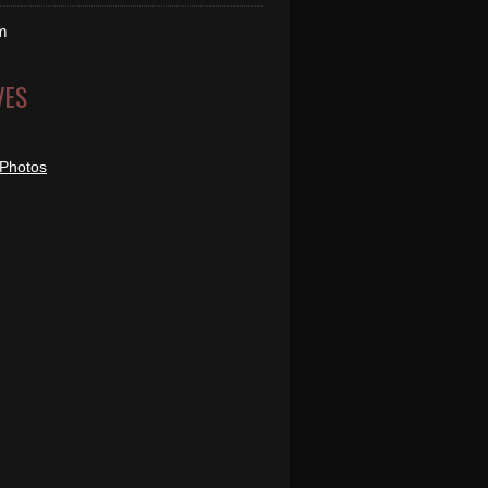
m
VES
 Photos