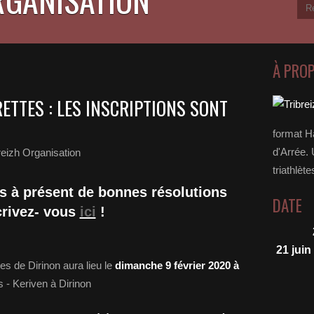
À PRO
ETTES : LES INSCRIPTIONS SONT
format H
d'Arrée. 
reizh Organisation
triathlète
ès à présent de bonnes résolutions
DATE
crivez- vous
ici
!
21 juin
s de Dirinon aura lieu le
dimanche 9 février 2020 à
s - Keriven à Dirinon