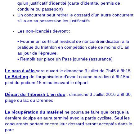
qu’un justificatif d’identité (carte d’identité, permis de
conduire ou passeport)
Un concurrent peut retirer le dossard d’un autre concurrent
s’il a en sa possession les justificatifs
Les non-­licenciés devront :
▪ Fournir un certificat médical de non­contre­indication à la
pratique du triathlon en compétition daté de moins d'1 an
au jour de l'épreuve.
▪ Remplir sur place un Pass journée (assurance)
Le parc à vélo​
sera ouvert le dimanche 3 juillet de 7​h45 à 9h15​.
Le Briefing
de l’organisateur ​d'avant course aura lieu à 9h15​au
pied du podium 15 minutes​avant le départ.
Départ du Tribreizh L en duo
: dimanche 3 Juillet 2016 à 9h30​,
plage du lac du Drennec
La récupération du matériel
ne pourra se faire que lorsque la
dernière équipe en aura terminé avec la partie cycliste. Seul les
concurrents portant encore leur dossard seront acceptés dans le
parc