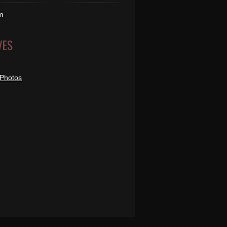
m
VES
 Photos