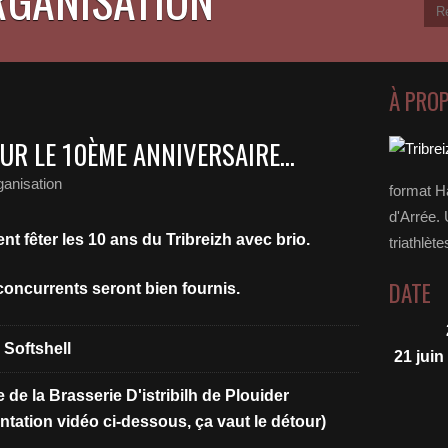
À PRO
UR LE 10ÈME ANNIVERSAIRE...
ganisation
format H
d'Arrée. 
t fêter les 10 ans du Tribreizh avec brio.
triathlète
DATE
concurrents seront bien fournis.
Softshell
21 juin
le de la Brasserie D'istribilh de Plouider
entation vidéo ci-dessous, ça vaut le détour)